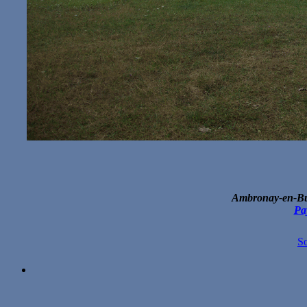
Ambronay-en-Bu
Pa
S