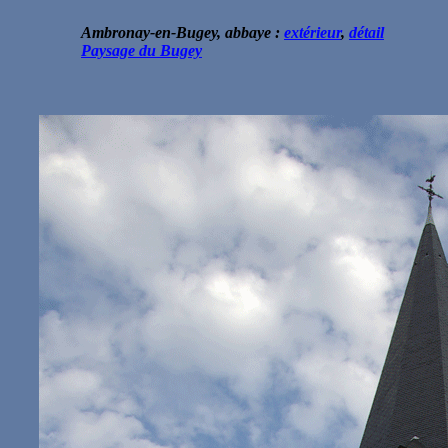
Ambronay-en-Bugey, abbaye :
extérieur
,
détail
Paysage du Bugey